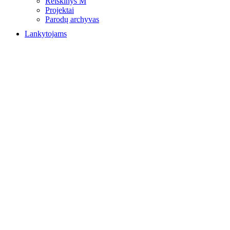
Reiškinys M
Projektai
Parodų archyvas
Lankytojams